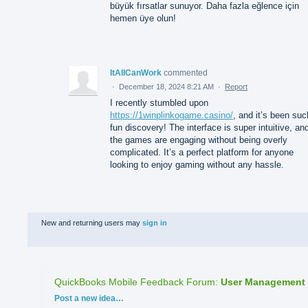
büyük fırsatlar sunuyor. Daha fazla eğlence için
hemen üye olun!
ItAllCanWork
commented
·
December 18, 2024 8:21 AM
·
Report
I recently stumbled upon
https://1winplinkogame.casino/
, and it’s been suc
fun discovery! The interface is super intuitive, an
the games are engaging without being overly
complicated. It’s a perfect platform for anyone
looking to enjoy gaming without any hassle.
New and returning users may
sign in
QuickBooks Mobile Feedback Forum
:
User Management
Categories
Post a new idea…