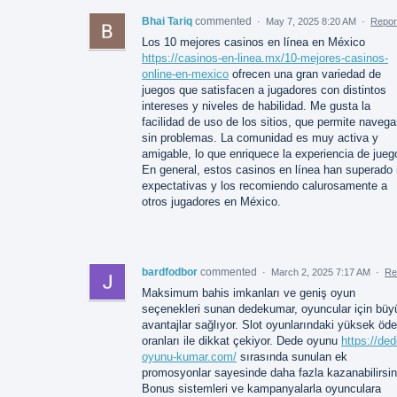
Bhai Tariq
commented
·
May 7, 2025 8:20 AM
·
Repor
Los 10 mejores casinos en línea en México
https://casinos-en-linea.mx/10-mejores-casinos-
online-en-mexico
ofrecen una gran variedad de
juegos que satisfacen a jugadores con distintos
intereses y niveles de habilidad. Me gusta la
facilidad de uso de los sitios, que permite navega
sin problemas. La comunidad es muy activa y
amigable, lo que enriquece la experiencia de jueg
En general, estos casinos en línea han superado
expectativas y los recomiendo calurosamente a
otros jugadores en México.
bardfodbor
commented
·
March 2, 2025 7:17 AM
·
Re
Maksimum bahis imkanları ve geniş oyun
seçenekleri sunan dedekumar, oyuncular için büy
avantajlar sağlıyor. Slot oyunlarındaki yüksek ö
oranları ile dikkat çekiyor. Dede oyunu
https://ded
oyunu-kumar.com/
sırasında sunulan ek
promosyonlar sayesinde daha fazla kazanabilirsin
Bonus sistemleri ve kampanyalarla oyunculara