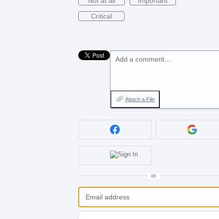
Not at all
Important
Critical
Add a comment…
Attach a File
or