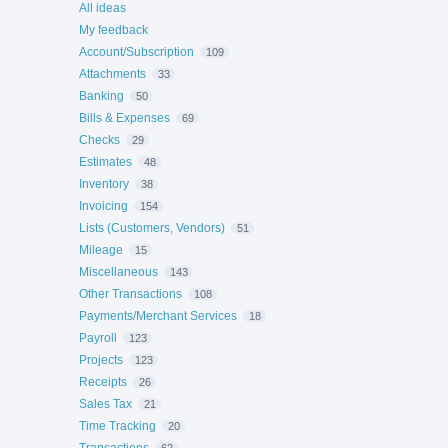
All ideas
My feedback
Account/Subscription
109
Attachments
33
Banking
50
Bills & Expenses
69
Checks
29
Estimates
48
Inventory
38
Invoicing
154
Lists (Customers, Vendors)
51
Mileage
15
Miscellaneous
143
Other Transactions
108
Payments/Merchant Services
18
Payroll
123
Projects
123
Receipts
26
Sales Tax
21
Time Tracking
20
Transactions
62