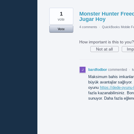
1
Monster Hunter Free
Jugar Hoy
vote
4 comments
·
QuickBooks Mobile F
Vote
How important is this to you?
Not at all
Imp
bardfodbor
commented
·
M
Maksimum bahis imkanları
büyük avantajlar sağlıyor.
oyunu
https://dede-oyunu
fazla kazanabilirsiniz. Bo
sunuyor. Daha fazla eğlen