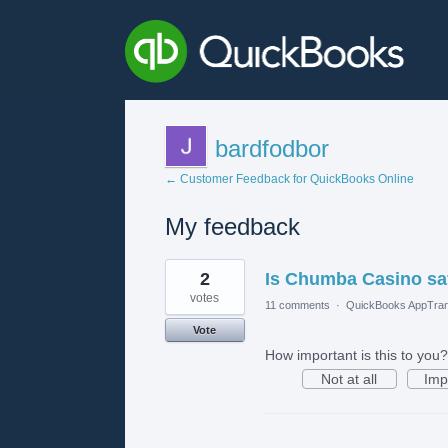
bardfodbor
← Customer Feedback for QuickBooks Online
My feedback
2
2
Is Chumba Casino saf
results
found
votes
11 comments
·
QuickBooks AppTran
Vote
How important is this to you?
Not at all
Imp