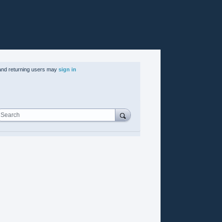
nd returning users may
sign in
Search