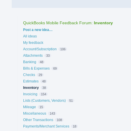
QuickBooks Mobile Feedback Forum
:
Inventory
Categories
Post a new idea…
All ideas
My feedback
Account/Subscription
106
Attachments
33
Banking
48
Bills & Expenses
69
Checks
29
Estimates
48
Inventory
38
Invoicing
154
Lists (Customers, Vendors)
51
Mileage
15
Miscellaneous
143
Other Transactions
108
Payments/Merchant Services
18