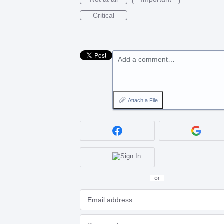
Critical
Add a comment…
Attach a File
or