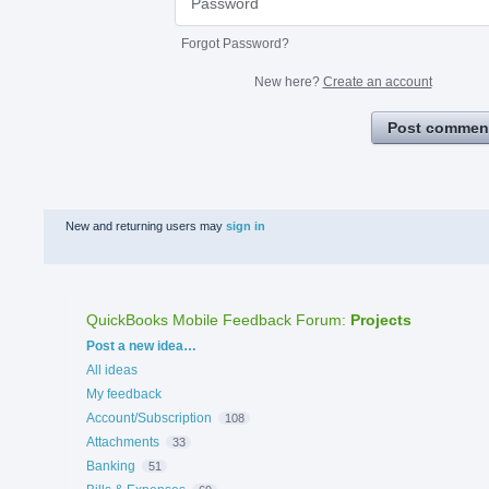
Forgot Password?
New here?
Create an account
Post commen
New and returning users may
sign in
QuickBooks Mobile Feedback Forum
:
Projects
Categories
Post a new idea…
All ideas
My feedback
Account/Subscription
108
Attachments
33
Banking
51