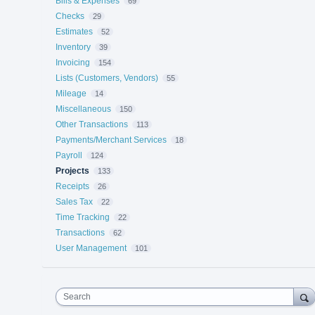
Bills & Expenses
69
Checks
29
Estimates
52
Inventory
39
Invoicing
154
Lists (Customers, Vendors)
55
Mileage
14
Miscellaneous
150
Other Transactions
113
Payments/Merchant Services
18
Payroll
124
Projects
133
Receipts
26
Sales Tax
22
Time Tracking
22
Transactions
62
User Management
101
Search