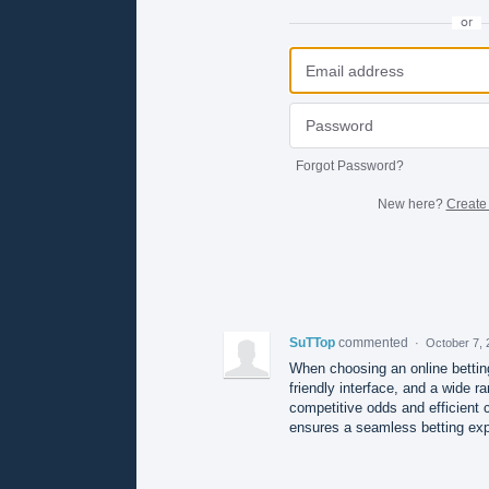
or
Forgot Password?
New here?
Create
SuTTop
commented
·
October 7, 
When choosing an online betting 
friendly interface, and a wide ra
competitive odds and efficient 
ensures a seamless betting ex