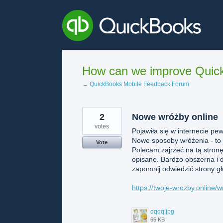
Skip
to
content
How can we improve Quick
← QuickBooks Mobile Feedback Forum
2
Nowe wróżby online
votes
Pojawiła się w internecie pe
Nowe sposoby wróżenia - to j
Vote
Polecam zajrzeć na tą stronę
opisane. Bardzo obszerna i d
zapomnij odwiedzić strony gł
https://twoje-wrozby.online/w
qqqq.jpg
65 KB