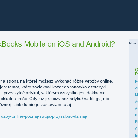
Books Mobile on iOS and Android?
New a
Q
P
wna strona na której możesz wykonać różne wróżby online.
C
P
est temat, który zaciekawi każdego fanatyka ezoteryki.
A
 i przeczytać artykuł, w którym wszystko jest dokładnie
M
okładna treść. Gdy już przeczytasz artykuł na blogu, nie
A
ównej. Link do niego zostawiam tutaj:
A
B
rozby-online-poznaj-swoja-przyszlosc-dzisiaj/
B
C
E