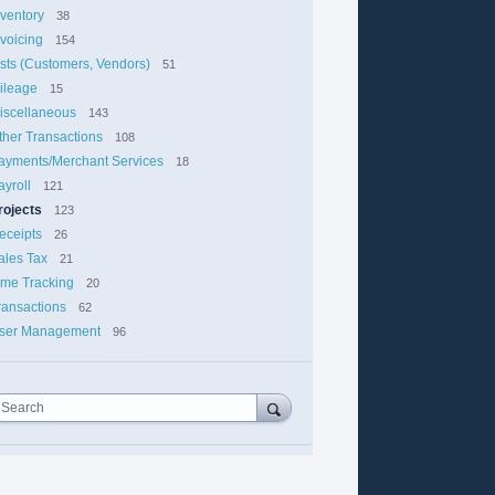
nventory
38
nvoicing
154
ists (Customers, Vendors)
51
ileage
15
iscellaneous
143
ther Transactions
108
ayments/Merchant Services
18
ayroll
121
rojects
123
eceipts
26
ales Tax
21
ime Tracking
20
ransactions
62
ser Management
96
Search