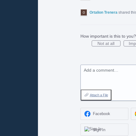
Ortalion Trenera
shared thi
How important is this to you?
Not at all
Imp
Add a comment…
Attach a File
Facebook
Sign In