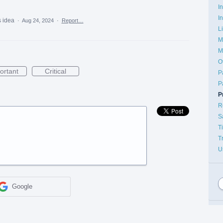
I
I
s idea
·
Aug 24, 2024
·
Report…
L
M
M
O
ortant
Critical
P
P
P
R
S
T
T
U
Google