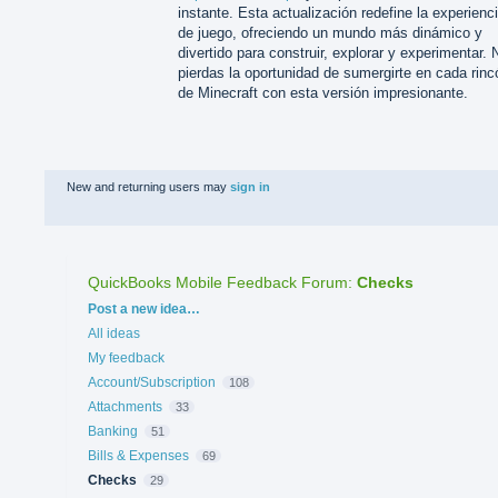
instante. Esta actualización redefine la experienc
de juego, ofreciendo un mundo más dinámico y
divertido para construir, explorar y experimentar. 
pierdas la oportunidad de sumergirte en cada rinc
de Minecraft con esta versión impresionante.
New and returning users may
sign in
QuickBooks Mobile Feedback Forum
:
Checks
Categories
Post a new idea…
All ideas
My feedback
Account/Subscription
108
Attachments
33
Banking
51
Bills & Expenses
69
Checks
29