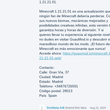
1.21.21.01.
Minecraft 1.21.21.01 es una actualización qu
ningún fan de Minecraft debería perderse. C
sus nuevos biomas, mecánicas mejoradas y
posibilidades creativas infinitas, esta versión 
garantiza horas y horas de diversión. Y si
quieres llevar tu experiencia al siguiente nivel
no dudes en visitar GuauMod.io y descubrir e
maravilloso mundo de los mods. ¡El futuro de
Minecraft es más emocionante que nunca!
Accede ahora:
https://guaumod.io/minecraft-
21-21-01-apk/
Contacto:
Calle: Gran Vía, 37
Ciudad: Madrid
Estado: Madrid
Teléfono: +34876726591
Código postal: 28013
País: Spain
Svetlana Adi
shared this idea
·
Aug 22, 2024