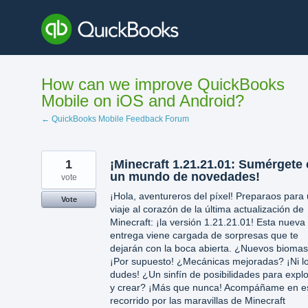
Skip
to
content
How can we improve QuickBooks
Mobile on iOS and Android?
← QuickBooks Mobile Feedback Forum
1
¡Minecraft 1.21.21.01: Sumérgete
un mundo de novedades!
vote
¡Hola, aventureros del píxel! Preparaos para
Vote
viaje al corazón de la última actualización de
Minecraft: ¡la versión 1.21.21.01! Esta nueva
entrega viene cargada de sorpresas que te
dejarán con la boca abierta. ¿Nuevos bioma
¡Por supuesto! ¿Mecánicas mejoradas? ¡Ni l
dudes! ¿Un sinfín de posibilidades para explo
y crear? ¡Más que nunca! Acompáñame en e
recorrido por las maravillas de Minecraft