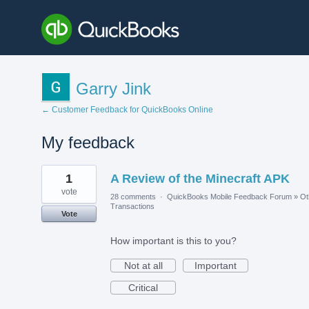
Garry Jink
← Customer Feedback for QuickBooks Online
My feedback
2
1
A Review of the Minecraft APK
results
found
vote
28 comments
·
QuickBooks Mobile Feedback Forum
»
Ot
Transactions
Vote
How important is this to you?
Not at all
Important
Critical