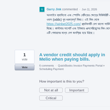
Garry Jink
commented
·
Jun 11, 2026
অনলাইন ক্যাসিনো এবং স্পোর্টস বেটিংয়ের ক্ষেত্রে সিকিউরিটি
ওডস (odds) খুব গুরুত্বপূর্ণ বিষয়। এই দিক থেকে
https://winbet2025.com/
প্ল্যাটফর্মটি বেশ ভালো সার্ভি
দিচ্ছে। কাস্টমার সাপোর্ট এবং ইউজার এক্সপেরিয়েন্সের দিক থে
এটি গেমারদের মধ্যে বেশ জনপ্রিয় হয়ে উঠছে।
1
A vendor credit should apply in
Melio when paying bills.
vote
6 comments
·
QuickBooks Invoice Payments Portal
»
Vote
Scheduling Payment
How important is this to you?
Not at all
Important
Critical