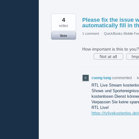
4
Please fix the issue 
automatically fill in
votes
1 comment
·
QuickBooks Mobile Fe
Vote
How important is this to you?
Not at all
Imp
cuong tung
commented
·
M
RTL Live Stream kostenlos
Shows und Sportereignisse
kostenlosen Dienst können
Verpassen Sie keine spann
RTL Live!
https://tvlivekostenlos.de/r