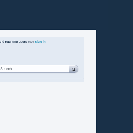
nd returning users may
sign in
Search