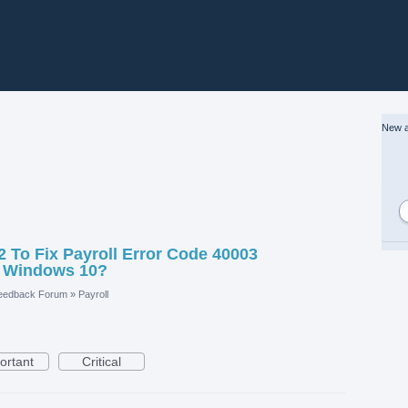
New a
 To Fix Payroll Error Code 40003
 Windows 10?
eedback Forum
»
Payroll
ortant
Critical