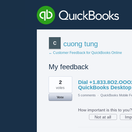
cuong tung
← Customer Feedback for QuickBooks Online
My feedback
2
2
Dial +1.833.8O2.OOO2
results
found
QuickBooks Desktop
votes
5 comments
·
QuickBooks Mobile F
Vote
How important is this to you?
Not at all
Imp