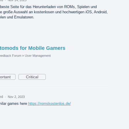
beste Seite für das Herunterladen von ROMs, Spielen und
ne große Auswahl an kostenlosen und hochwertigen iOS, Android,
len und Emulatoren.
Uptomods for Mobile Gamers
eedback Forum
»
User Management
ortant
Critical
ed
·
Nov 2, 2023
milar games here
https://romskostenlos.de/