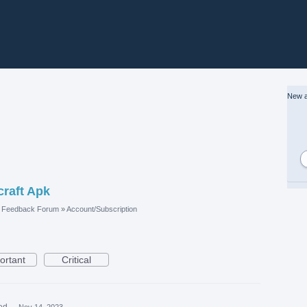
New a
craft Apk
e Feedback Forum
»
Account/Subscription
ortant
Critical
ed
·
Nov 14, 2023