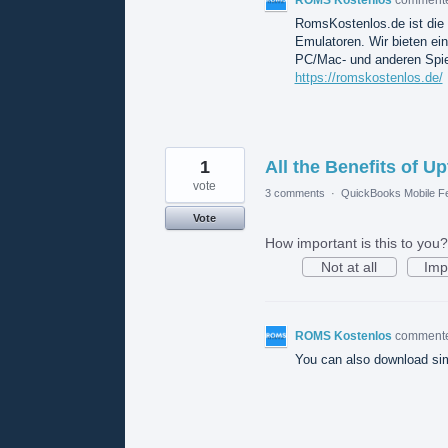
RomsKostenlos.de ist die 
Emulatoren. Wir bieten ei
PC/Mac- und anderen Spie
https://romskostenlos.de/
1
All the Benefits of 
vote
3 comments
·
QuickBooks Mobile F
Vote
How important is this to you?
Not at all
Imp
ROMS Kostenlos
comment
You can also download si