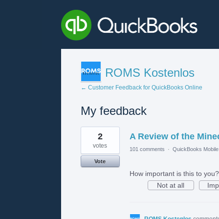
ROMS Kostenlos
← Customer Feedback for QuickBooks Online
My feedback
2
2
A Review of the Mine
results
found
votes
101 comments
·
QuickBooks Mobil
Vote
How important is this to you?
Not at all
Imp
ROMS Kostenlos
comment