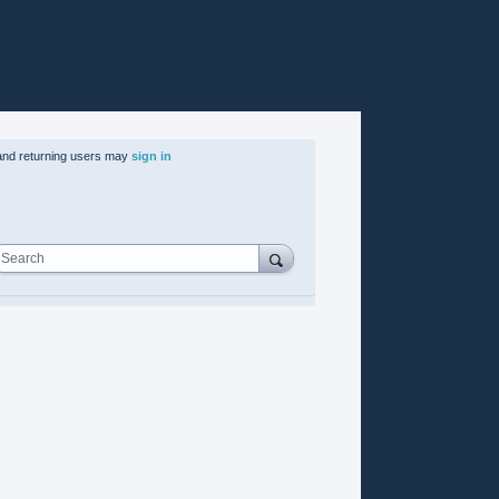
nd returning users may
sign in
Search