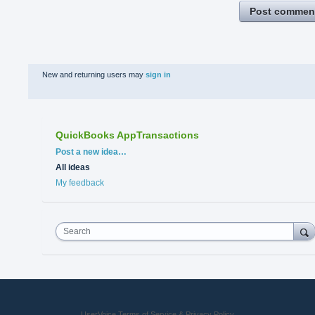
Post commen
New and returning users may
sign in
QuickBooks AppTransactions
Categories
Post a new idea…
All ideas
My feedback
Search
UserVoice Terms of Service & Privacy Policy