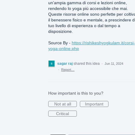
un'ampia gamma di corsi e lezioni online,
rendendo lo yoga più accessibile che mai.
Queste risorse online sono perfette per coltiv
il benessere fisico e mentale, a prescindere d
tuo livello di esperienza o dal tempo a
disposizione.
Source By -
https://rishikeshyogkulam.it/corsi-
yoga-online.php
sagar raj
shared this idea
·
Jun 11, 2024
·
Report…
How important is this to you?
Not at all
Important
Critical