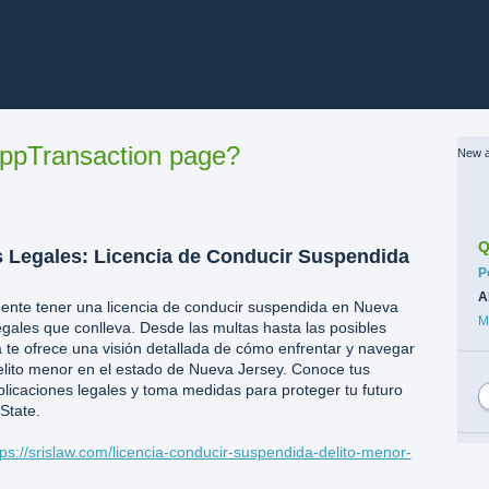
ppTransaction page?
New a
Q
 Legales: Licencia de Conducir Suspendida
C
P
A
mente tener una licencia de conducir suspendida en Nueva
M
egales que conlleva. Desde las multas hasta las posibles
 te ofrece una visión detallada de cómo enfrentar y navegar
elito menor en el estado de Nueva Jersey. Conoce tus
licaciones legales y toma medidas para proteger tu futuro
State.
tps://srislaw.com/licencia-conducir-suspendida-delito-menor-