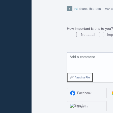
raj
shared this idea
·
Mar 19
How important is this to you?
Not at all
Imp
Add a comment…
Attach a File
Facebook
Sign In