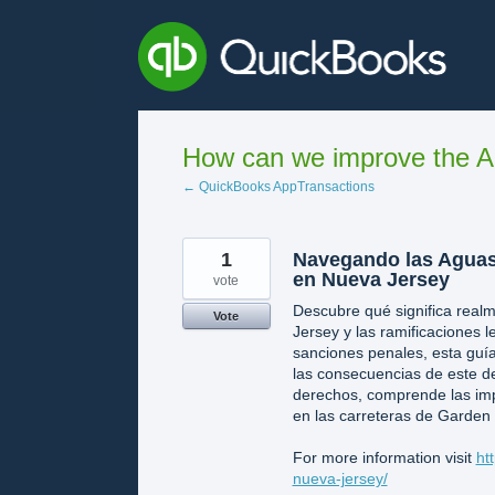
Skip
to
content
How can we improve the A
← QuickBooks AppTransactions
1
Navegando las Aguas
en Nueva Jersey
vote
Descubre qué significa real
Vote
Jersey y las ramificaciones l
sanciones penales, esta guía
las consecuencias de este d
derechos, comprende las imp
en las carreteras de Garden 
For more information visit
ht
nueva-jersey/