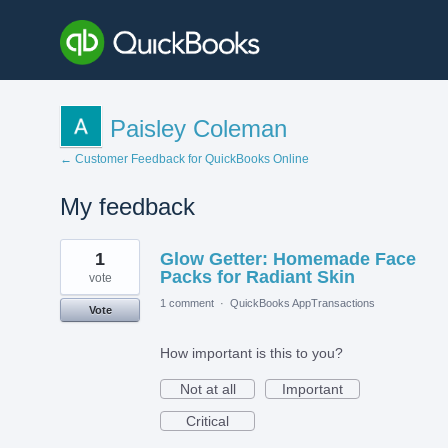
Paisley Coleman
← Customer Feedback for QuickBooks Online
My feedback
12
1
Glow Getter: Homemade Face
results
found
Packs for Radiant Skin
vote
1 comment
·
QuickBooks AppTransactions
Vote
How important is this to you?
Not at all
Important
Critical