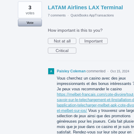
3
LATAM Airlines LAX Terminal
votes
7 comments
·
QuickBooks AppTransactions
Vote
How important is this to you?
Not at all
Important
Critical
Paisley Coleman
commented
·
Oct 15, 2024
Vous cherchez un casino avec des jeux
impressionnants et des bonus intéressants 
Je peux vous recommander le casino
https://melbet-francais.com/cote-divoire/tout
savoir-sur-le-telechargement-et-linstallation-
lapplication-telecharger-melbet-apk-cote-divo
et-melbet-sur-ios/
Vous y trouverez une larg
sélection de jeux ainsi que des promotions
généreuses pour les joueurs. Cela fait plusie
mois que je joue dans ce casino et je suis t
satisfait. Rendez-vous sur leur site pour en