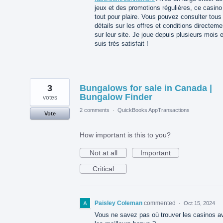
jeux et des promotions régulières, ce casino
tout pour plaire. Vous pouvez consulter tous
détails sur les offres et conditions directeme
sur leur site. Je joue depuis plusieurs mois e
suis très satisfait !
3
Bungalows for sale in Canada |
Bungalow Finder
votes
2 comments
·
QuickBooks AppTransactions
Vote
How important is this to you?
Not at all
Important
Critical
Paisley Coleman
commented
·
Oct 15, 2024
Vous ne savez pas où trouver les casinos a