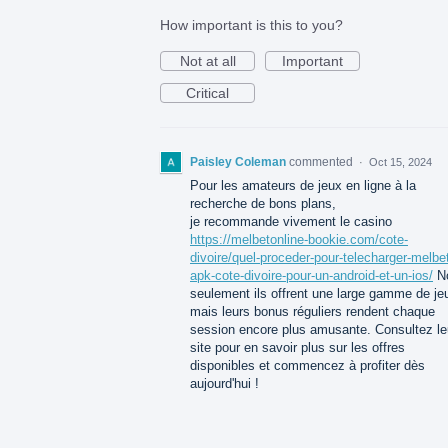
How important is this to you?
Not at all
Important
Critical
Paisley Coleman
commented
·
Oct 15, 2024
Pour les amateurs de jeux en ligne à la
recherche de bons plans,
je recommande vivement le casino
https://melbetonline-bookie.com/cote-
divoire/quel-proceder-pour-telecharger-melbe
apk-cote-divoire-pour-un-android-et-un-ios/
N
seulement ils offrent une large gamme de je
mais leurs bonus réguliers rendent chaque
session encore plus amusante. Consultez le
site pour en savoir plus sur les offres
disponibles et commencez à profiter dès
aujourd'hui !