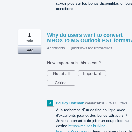
savoir plus sur les bonus disponibles et leur
conditions.
1
Why do users want to convert
MBOX to MS Outlook PST format
vote
4 comments
·
QuickBooks AppTransactions
Vote
How important is this to you?
Not at all
Important
Critical
Paisley Coleman
commented
·
Oct 15, 2024
À la recherche d’un casino en ligne avec
d'excellents jeux et des bonus attractifs ?
Je vous conseille de jeter un coup d'œil au
casino
https://melbet-burkina-
faso.com/connexion/
Avec un large choix de